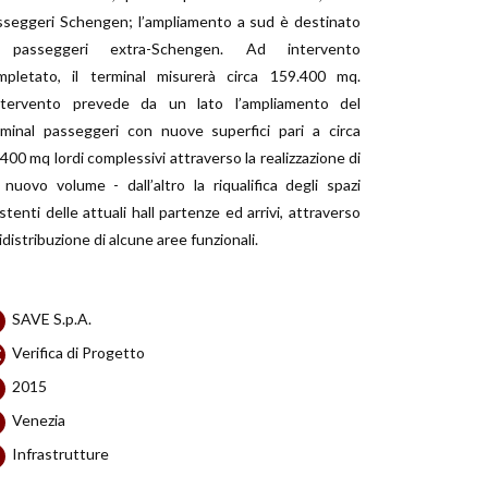
sseggeri Schengen; l’ampliamento a sud è destinato
 passeggeri extra-Schengen. Ad intervento
mpletato, il terminal misurerà circa 159.400 mq.
intervento prevede da un lato l’ampliamento del
rminal passeggeri con nuove superfici pari a circa
400 mq lordi complessivi attraverso la realizzazione di
 nuovo volume - dall’altro la riqualifica degli spazi
stenti delle attuali hall partenze ed arrivi, attraverso
ridistribuzione di alcune aree funzionali.
SAVE S.p.A.
Verifica di Progetto
2015
Venezia
Infrastrutture