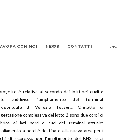
LAVORA CON NOI
NEWS
CONTATTI
ENG
 progetto è relativo al secondo dei lotti nei quali è
ato suddiviso l’
ampliamento del terminal
roportuale di Venezia Tessera
. Oggetto di
ogettazione complessiva del lotto 2 sono due corpi di
bbrica ai lati nord e sud del terminal attuale:
ampliamento a nord è destinato alla nuova area per i
rchi di sicurezza, per l’ampliamento del BHS, e ai