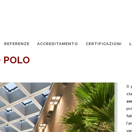
REFERENZE
ACCREDITAMENTO
CERTIFICAZIONI
 POLO
Il
st
ae
pr
fa
l’
va