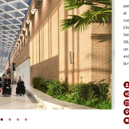
pa
ai
co
L’
te
36.
un
esi
la 