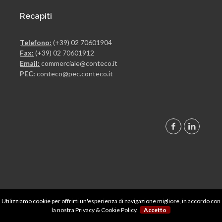
Recapiti
Telefono:
(+39) 02 70601904
Fax:
(+39) 02 70601912
Email:
commerciale@conteco.it
PEC:
conteco@pec.conteco.it
Società soggetta all'attività di direzione e coordinamento
Utilizziamo cookie per offrirti un'esperienza di navigazione migliore, in accordo con
di AMS Management S.r.l.
la nostra
Privacy & Cookie Policy
.
Accetto