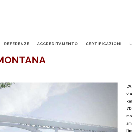
REFERENZE
ACCREDITAMENTO
CERTIFICAZIONI
EMONTANA
L’
vi
km
70
mo
am
l’i