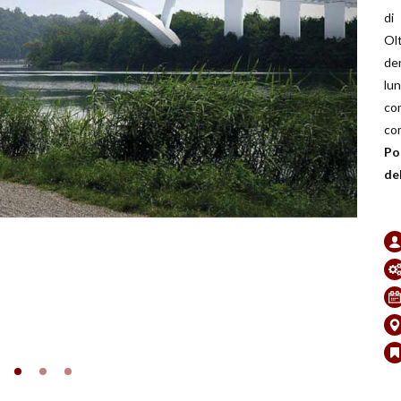
di
Ol
de
lu
co
co
Po
de