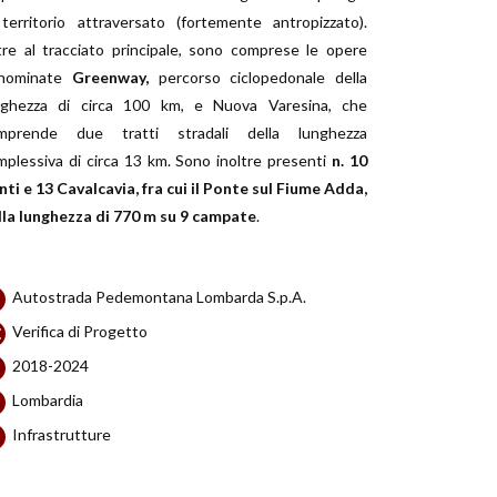
 territorio attraversato (fortemente antropizzato).
tre al tracciato principale, sono comprese le opere
nominate
Greenway,
percorso ciclopedonale della
nghezza di circa 100 km, e Nuova Varesina, che
mprende due tratti stradali della lunghezza
mplessiva di circa 13 km. Sono inoltre presenti
n. 10
nti e 13 Cavalcavia, fra cui il Ponte sul Fiume Adda,
lla lunghezza di 770 m su 9 campate
.
Autostrada Pedemontana Lombarda S.p.A.
Verifica di Progetto
2018-2024
Lombardia
Infrastrutture