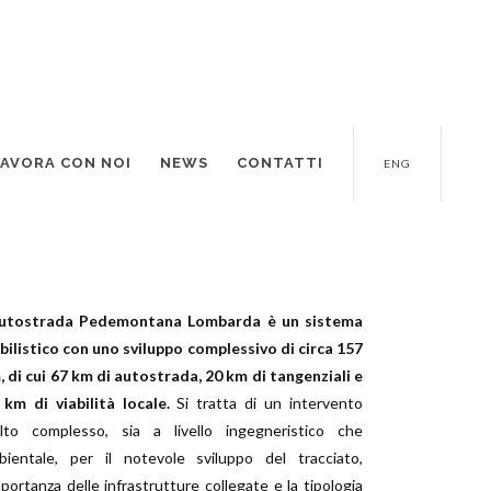
LAVORA CON NOI
NEWS
CONTATTI
ENG
Autostrada Pedemontana Lombarda è un sistema
abilistico con uno sviluppo complessivo di circa 157
, di cui 67 km di autostrada, 20 km di tangenziali e
 km di viabilità locale.
Si tratta di un intervento
lto complesso, sia a livello ingegneristico che
bientale, per il notevole sviluppo del tracciato,
mportanza delle infrastrutture collegate e la tipologia